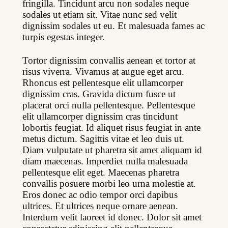
fringilla. Tincidunt arcu non sodales neque 
sodales ut etiam sit. Vitae nunc sed velit 
dignissim sodales ut eu. Et malesuada fames ac 
turpis egestas integer.
Tortor dignissim convallis aenean et tortor at 
risus viverra. Vivamus at augue eget arcu. 
Rhoncus est pellentesque elit ullamcorper 
dignissim cras. Gravida dictum fusce ut 
placerat orci nulla pellentesque. Pellentesque 
elit ullamcorper dignissim cras tincidunt 
lobortis feugiat. Id aliquet risus feugiat in ante 
metus dictum. Sagittis vitae et leo duis ut. 
Diam vulputate ut pharetra sit amet aliquam id 
diam maecenas. Imperdiet nulla malesuada 
pellentesque elit eget. Maecenas pharetra 
convallis posuere morbi leo urna molestie at. 
Eros donec ac odio tempor orci dapibus 
ultrices. Et ultrices neque ornare aenean. 
Interdum velit laoreet id donec. Dolor sit amet 