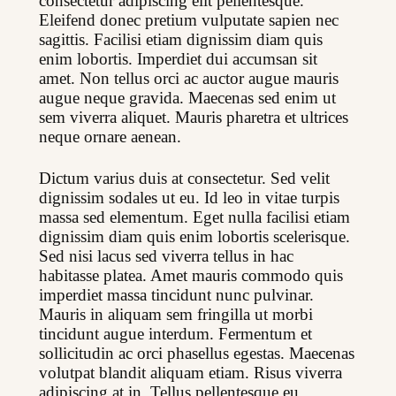
consectetur adipiscing elit pellentesque. 
Eleifend donec pretium vulputate sapien nec 
sagittis. Facilisi etiam dignissim diam quis 
enim lobortis. Imperdiet dui accumsan sit 
amet. Non tellus orci ac auctor augue mauris 
augue neque gravida. Maecenas sed enim ut 
sem viverra aliquet. Mauris pharetra et ultrices 
neque ornare aenean.
Dictum varius duis at consectetur. Sed velit 
dignissim sodales ut eu. Id leo in vitae turpis 
massa sed elementum. Eget nulla facilisi etiam 
dignissim diam quis enim lobortis scelerisque. 
Sed nisi lacus sed viverra tellus in hac 
habitasse platea. Amet mauris commodo quis 
imperdiet massa tincidunt nunc pulvinar. 
Mauris in aliquam sem fringilla ut morbi 
tincidunt augue interdum. Fermentum et 
sollicitudin ac orci phasellus egestas. Maecenas 
volutpat blandit aliquam etiam. Risus viverra 
adipiscing at in. Tellus pellentesque eu 